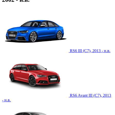
RS6 III (C7), 2013 - н.в.
RS6 Avant III (C7), 2013
- н.в.