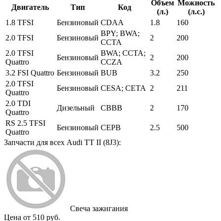
Объем
Можность
Двигатель
Тип
Код
(л.)
(л.с.)
1.8 TFSI
Бензиновый
CDAA
1.8
160
BPY; BWA;
2.0 TFSI
Бензиновый
2
200
CCTA
2.0 TFSI
BWA; CCTA;
Бензиновый
2
200
Quattro
CCZA
3.2 FSI Quattro
Бензиновый
BUB
3.2
250
2.0 TFSI
Бензиновый
CESA; CETA
2
211
Quattro
2.0 TDI
Дизельный
CBBB
2
170
Quattro
RS 2.5 TFSI
Бензиновый
CEPB
2.5
500
Quattro
Запчасти для всех Audi TT II (8J3):
Свеча зажигания
Цена от 510 руб.