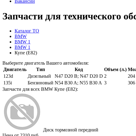
Вакансии
Запчасти для технического о
Каталог ТО
BMW
BMW 1
BMW 1
Купе (E82)
Выберите двигатель Вашего автомобиля:
Двигатель
Тип
Код
Объем (л.)
Мож
123d
Дизельный
N47 D20 B; N47 D20 D
2
204
135i
Бензиновый
N54 B30 A; N55 B30 A
3
306
Запчасти для всех BMW Купе (E82):
Диск тормозной передний
Цена от 2310 руб.