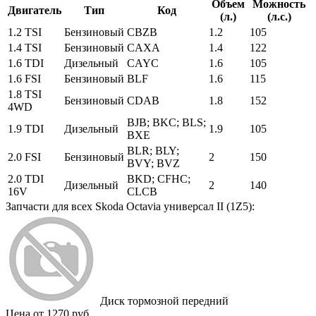
Объем
Можность
Двигатель
Тип
Код
(л.)
(л.с.)
1.2 TSI
Бензиновый
CBZB
1.2
105
1.4 TSI
Бензиновый
CAXA
1.4
122
1.6 TDI
Дизельный
CAYC
1.6
105
1.6 FSI
Бензиновый
BLF
1.6
115
1.8 TSI
Бензиновый
CDAB
1.8
152
4WD
BJB; BKC; BLS;
1.9 TDI
Дизельный
1.9
105
BXE
BLR; BLY;
2.0 FSI
Бензиновый
2
150
BVY; BVZ
2.0 TDI
BKD; CFHC;
Дизельный
2
140
16V
CLCB
Запчасти для всех Skoda Octavia универсал II (1Z5):
Диск тормозной передний
Цена от 1270 руб.