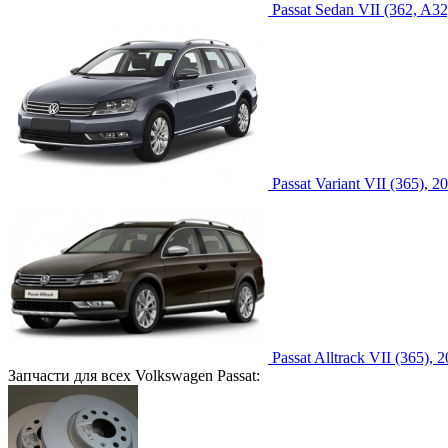
Passat Sedan VII (362, A32
Passat Variant VII (365), 2
Passat Alltrack VII (365), 
Запчасти для всех Volkswagen Passat: