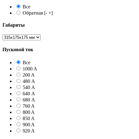
Все
Обратная [- +]
Габариты
Пусковой ток
Все
1000 A
200 A
480 А
540 А
640 А
680 А
760 A
800 A
850 A
900 A
920 A