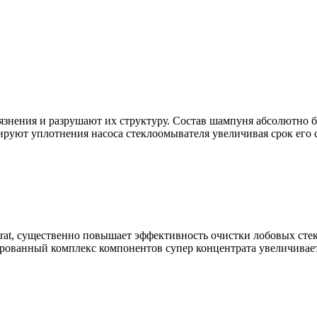
знения и разрушают их структуру. Состав шампуня абсолютно бе
ируют уплотнения насоса стеклоомывателя увеличивая срок его 
trat, существенно повышает эффективность очистки лобовых сте
рованный комплекс компонентов супер концентрата увеличивает