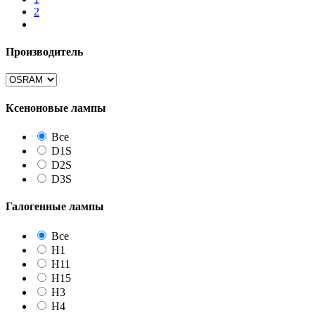
2
Производитель
Ксеноновые лампы
Все
D1S
D2S
D3S
Галогенные лампы
Все
H1
H11
H15
H3
H4