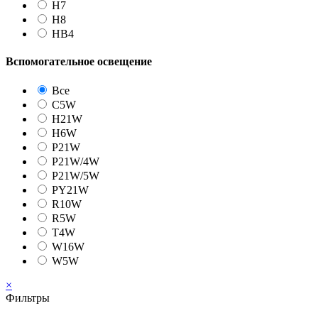
H7
H8
HB4
Вспомогательное освещение
Все
C5W
H21W
H6W
P21W
P21W/4W
P21W/5W
PY21W
R10W
R5W
T4W
W16W
W5W
×
Фильтры