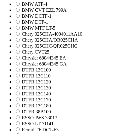
BMW ATF-4
BMW CVT EZL 799A
BMW DCTF-1
BMW DTF-1
BMW MTF LT-5
Chery 025CHA-4004011AA10
Chery 025CHA/QR025CHA
Chery 025CHC/QR025CHC
Chery CVT25
Chrysler 68044345 EA
Chrysler 68044345 GA
DTFR 13C100
DTFR 13C110
DTFR 13C120
DTFR 13C130
DTFR 13C140
DTFR 13C170
DTFR 13C180
DTFR 38B100
ESSO JWS 33017
ESSO LT 71141
Ferrari TF DCT-F3