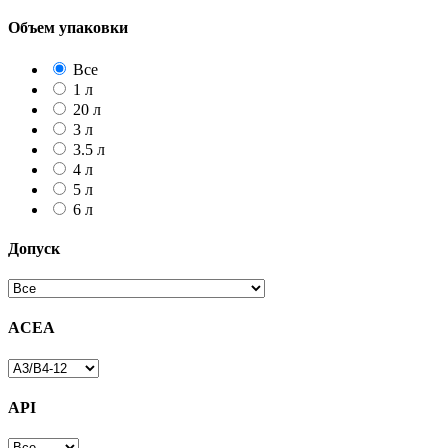
Объем упаковки
Все
1 л
20 л
3 л
3.5 л
4 л
5 л
6 л
Допуск
ACEA
API