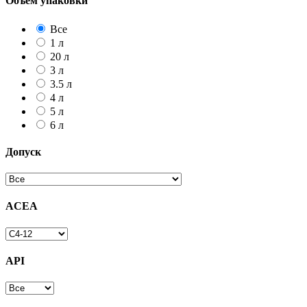
Объем упаковки
Все
1 л
20 л
3 л
3.5 л
4 л
5 л
6 л
Допуск
ACEA
API