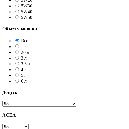
5W20
5W30
5W40
5W50
Объем упаковки
Все
1 л
20 л
3 л
3.5 л
4 л
5 л
6 л
Допуск
ACEA