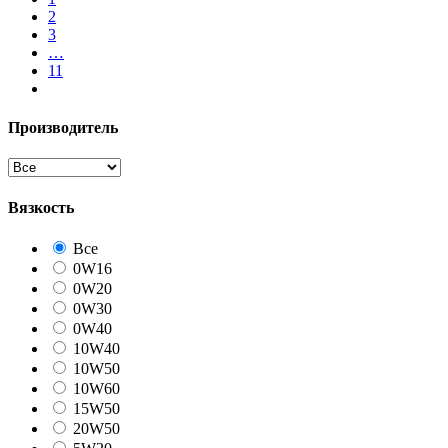
2
3
…
11
Производитель
Вязкость
Все
0W16
0W20
0W30
0W40
10W40
10W50
10W60
15W50
20W50