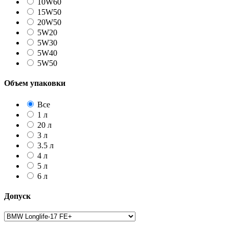
10W60
15W50
20W50
5W20
5W30
5W40
5W50
Объем упаковки
Все
1 л
20 л
3 л
3.5 л
4 л
5 л
6 л
Допуск