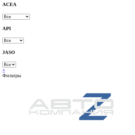
ACEA
API
JASO
×
Фильтры