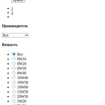
Купить
1
2
Производитель
Вязкость
Все
0W16
0W20
0W30
0W40
10W40
10W50
10W60
15W50
20W50
5W20