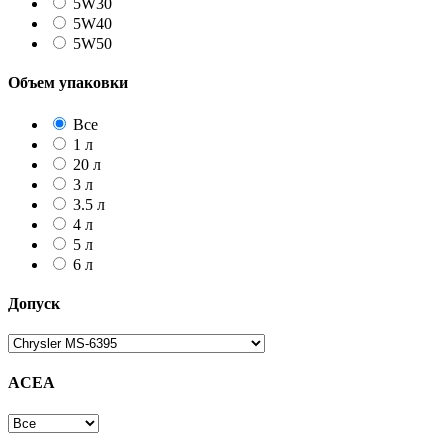
5W30
5W40
5W50
Объем упаковки
Все
1 л
20 л
3 л
3.5 л
4 л
5 л
6 л
Допуск
ACEA