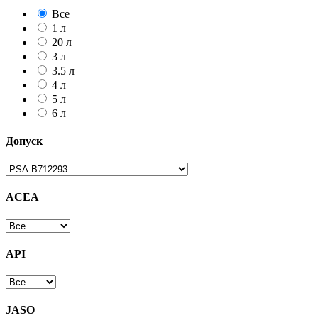
Все
1 л
20 л
3 л
3.5 л
4 л
5 л
6 л
Допуск
ACEA
API
JASO