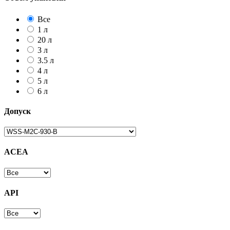
Все
1 л
20 л
3 л
3.5 л
4 л
5 л
6 л
Допуск
ACEA
API