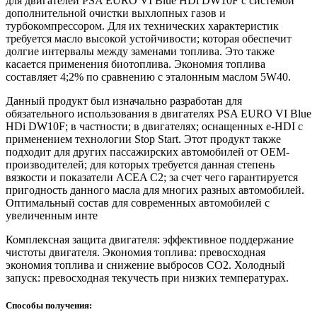
для двигателей PSA EURO VI Blue HDi DW10F с системой
дополнительной очистки выхлопных газов и
турбокомпрессором. Для их технических характеристик
требуется масло высокой устойчивости; которая обеспечит
долгие интервалы между заменами топлива. Это также
касается применения биотоплива. Экономия топлива
составляет 4;2% по сравнению с эталонным маслом 5W40.
Данный продукт был изначально разработан для
обязательного использования в двигателях PSA EURO VI Blue
HDi DW10F; в частности; в двигателях; оснащенных e-HDI с
применением технологии Stop Start. Этот продукт также
подходит для других пассажирских автомобилей от OEM-
производителей; для которых требуется данная степень
вязкости и показатели ACEA C2; за счет чего гарантируется
пригодность данного масла для многих разных автомобилей.
Оптимальный состав для современных автомобилей с
увеличенным инте
Комплексная защита двигателя: эффективное поддержание
чистоты двигателя. Экономия топлива: превосходная
экономия топлива и снижение выбросов CO2. Холодный
запуск: превосходная текучесть при низких температурах.
Способы получения: