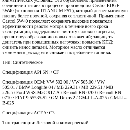
климатических условиях. Это обусловлено применением
соединений титана в процессе производства Castrol EDGE
5W40 (технология TITANIUM FST), который делает масляную
пленку более прочной, сохраняя ее эластичной. Применение
Castrol 5W40 позволяет: сохранять высокие показатели
эффективности работы мотора в течение всего срока
эксплуатации; поддерживать чистоту силового агрегата,
препятствуя образованию новых отложений; защищать
двигатель при повышенных нагрузках; повысить КПД;
снизить износ деталей. Моторное масло отличается
экономным расходом и снижает потребление топлива.
Тип: Синтетическое
Спецификация API SN: / CF
Спецификация OEM: VW 502.00 / VW 505.00 / VW
505.01 / BMW Longlife-04 / MB 229.31 / MB 229.51 / MB
226.5 / Ford WSS-M2C 917-A / Renault RN 0700 / Renault RN
0710 / FIAT 9.55535-S2 / GM Dexos 2 / GM-LL-A-025 / GM-LL-
B-025
Спецификация ACEA: C3
Тип транспорта: Легковой и коммерческий