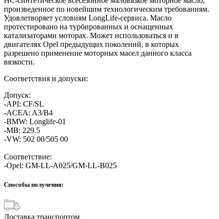
HC-синтетическое всесезонное маловязкое моторное масло,
произведенное по новейшим технологическим требованиям.
Удовлетворяет условиям LongLife-сервиса. Масло
протестировано на турбированных и оснащенных
катализаторами моторах. Может использоваться и в
двигателях Opel предыдущих поколений, в которых
разрешено применение моторных масел данного класса
вязкости.
Соответствия и допуски:
Допуск:
-API: CF/SL
-ACEA: A3/B4
-BMW: Longlife-01
-MB: 229.5
-VW: 502 00/505 00
Соответствие:
-Opel: GM-LL-A025/GM-LL-B025
Способы получения:
Доставка транспортом