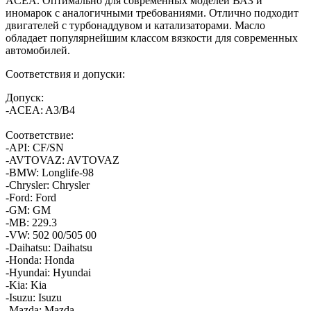
ACEA. Оптимально для современных моделей ВАЗ и
иномарок с аналогичными требованиями. Отлично подходит
двигателей с турбонаддувом и катализаторами. Масло
обладает популярнейшим классом вязкости для современных
автомобилей.
Соответствия и допуски:
Допуск:
-ACEA: A3/B4
Соответствие:
-API: CF/SN
-AVTOVAZ: AVTOVAZ
-BMW: Longlife-98
-Chrysler: Chrysler
-Ford: Ford
-GM: GM
-MB: 229.3
-VW: 502 00/505 00
-Daihatsu: Daihatsu
-Honda: Honda
-Hyundai: Hyundai
-Kia: Kia
-Isuzu: Isuzu
-Mazda: Mazda