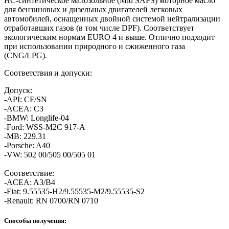
HC-синтетическое малозольное (Mid SAPS) моторное масло
для бензиновых и дизельных двигателей легковых
автомобилей, оснащенных двойной системой нейтрализации
отработавших газов (в том числе DPF). Cоответствует
экологическим нормам EURO 4 и выше. Отлично подходит
при использовании природного и сжиженного газа
(CNG/LPG).
Соответствия и допуски:
Допуск:
-API: CF/SN
-ACEA: C3
-BMW: Longlife-04
-Ford: WSS-M2C 917-A
-MB: 229.31
-Porsche: A40
-VW: 502 00/505 00/505 01
Соответствие:
-ACEA: A3/B4
-Fiat: 9.55535-H2/9.55535-M2/9.55535-S2
-Renault: RN 0700/RN 0710
Способы получения: