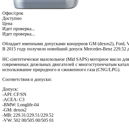
Офис/срок
Доступно
Цена
Идет проверка...
Идет проверка...
Обладает именными допусками концернов GM (dexos2), Ford, 
В 2015 году получило новейший допуск Mercedes-Benz 229.52 
HC-синтетическое малозольное (Mid SAPS) моторное масло для
современных дизельных двигателей с многоступенчатым катал
использование природного и сжиженного газа (CNG/LPG).
Соответствия и допуски:
Допуск:
-API: CF/SN
-ACEA: C3
-BMW: Longlife-04
-GM: dexos2
-MB: 229.31/229.51/229.52
-VW: 502 00/505 00/505 01