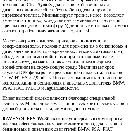
технологии CleanSynto® для легковых бензиновых и
дизельных двигателей с и без турбонаддува и прямым
впрыском топлива. Минимизирует трение, износ, позволяет
экономить топливо, вследствие чего уменьшается эмиссия
вредных веществ в атмосферу. Удлиненные интервалы замены
согласно требованиям автопроизводителей.
Масло содержит комплекс присадок с пониженным
содержанием золы, подходит для применения в бензиновых и
дизельных двигателях современных легковых автомобилей,
обладает хорошими свойствами при «холодном» пуске,
низким расходом масла, а также сниженным вредным
воздействием на окружающую среду. Увеличивает срок
службы DPF фильтров и трех компонентных катализаторов
TCW. HTHS > 2,9 mPa.s. Позволяет экономить топливо при
использовании в бензиновых и дизельных двигателях BMW,
PSA, FIAT, IVECO и JaguarLandRover.
Имеет высокий индекс вязкости благодаря специальной
рецептуре. Мгновенное смазывание всех критических узлов и
деталей двигателя на стадии «холодного пуска».
RAVENOL FES 0W-30
является универсальным моторным
маслом, обеспечивающим экономию топлива, для легковых
бензиновых и дизельных двигателей BMW, PSA, FIAT,