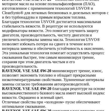
моторное масло на основе полиальфаолефинов (ПАО),
изготовленное с применением технологий USVO® и
CleanSynto® для легковых бензиновых и дизельных моторов с
и без турбонаддува и прямым впрыском топлива.
Благодаря технологии USVO® достигается максимальная
стабильность вязкости. В рецептуре не используются
модификаторы вязкости. Это помогает улучшить защиту
двигателя, производительность, чистоту двигателя и
увеличить интервалы замены масла. Технология USVO®
позволяет избежать потери на сдвиге в течение всего
интервала замены и обеспечить устойчивость к окислению.
Эта уникальная технология помогает осуществлять процесс
смазывания быстрее, тем самым минимизируя трение,
сохраняя при этом двигатель чистым и его
производительность.
RAVENOL VSE SAE 0W-20
минимизирует трение, износ,
позволяет экономить топливо и обладает прекрасными
низкотемпературными свойствами. Удлиненные интервалы
замены согласно требованиям автопроизводителей.
RAVENOL VSE SAE 0W-20
благодаря рецептуре на основе
высококачественного базового масла имеет высокий индекс
вязкости. Окрашено в зеленый цвет.
Отличные свойства при «холодном» пуске обеспечивают
оптимальное смазывание.
RAVENOL VSE SAE 0W-20
сохраняет класс вязкости даже