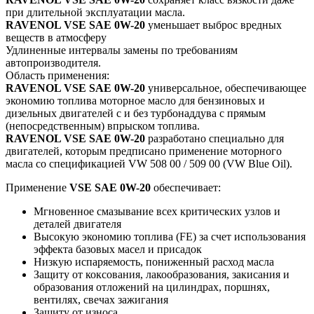
при длительной эксплуатации масла.
RAVENOL VSE SAE 0W-20
уменьшает выброс вредных
веществ в атмосферу
Удлиненные интервалы замены по требованиям
автопроизводителя.
Область применения:
RAVENOL VSE SAE 0W-20
универсальное, обеспечивающее
экономию топлива моторное масло для бензиновых и
дизельных двигателей с и без турбонаддува с прямым
(непосредственным) впрыском топлива.
RAVENOL VSE SAE 0W-20
разработано специально для
двигателей, которым предписано применение моторного
масла со спецификацией VW 508 00 / 509 00 (VW Blue Oil).
Применение
VSE SAE 0W-20
обеспечивает:
Мгновенное смазывание всех критических узлов и
деталей двигателя
Высокую экономию топлива (FE) за счет использования
эффекта базовых масел и присадок
Низкую испаряемость, пониженный расход масла
Защиту от коксования, лакообразования, закисания и
образования отложений на цилиндрах, поршнях,
вентилях, свечах зажигания
Защиту от износа