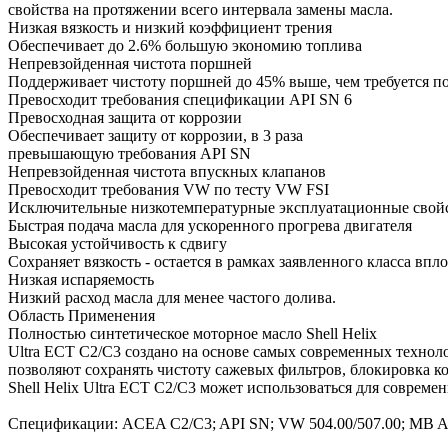
свойства на протяжении всего интервала замены масла.
Низкая вязкость и низкий коэффициент трения
Обеспечивает до 2.6% большую экономию топлива
Непревзойденная чистота поршней
Поддерживает чистоту поршней до 45% выше, чем требуется 
Превосходит требования спецификации API SN 6
Превосходная защита от коррозии
Обеспечивает защиту от коррозии, в 3 раза
превышающую требования API SN
Непревзойденная чистота впускных клапанов
Превосходит требования VW по тесту VW FSI
Исключительные низкотемпературные эксплуатационные свой
Быстрая подача масла для ускоренного прогрева двигателя
Высокая устойчивость к сдвигу
Сохраняет вязкость - остается в рамках заявленного класса вп
Низкая испаряемость
Низкий расход масла для менее частого долива.
Область Применения
Полностью синтетическое моторное масло Shell Helix
Ultra ECT C2/C3 создано на основе самых современных технол
позволяют сохранять чистоту сажевых фильтров, блокировка к
Shell Helix Ultra ECT C2/C3 может использоваться для соврем
Спецификации: ACEA C2/C3; API SN; VW 504.00/507.00; MB Appro