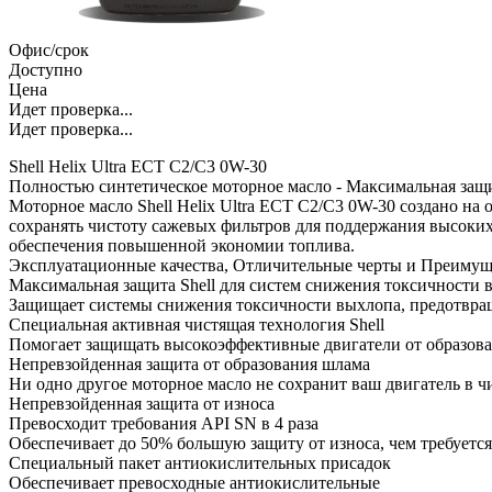
Офис/срок
Доступно
Цена
Идет проверка...
Идет проверка...
Shell Helix Ultra ECT C2/C3 0W-30
Полностью синтетическое моторное масло - Максимальная защи
Моторное масло Shell Helix Ultra ECT C2/C3 0W-30 создано н
сохранять чистоту сажевых фильтров для поддержания высоких
обеспечения повышенной экономии топлива.
Эксплуатационные качества, Отличительные черты и Преиму
Максимальная защита Shell для систем снижения токсичности
Защищает системы снижения токсичности выхлопа, предотвращ
Специальная активная чистящая технология Shell
Помогает защищать высокоэффективные двигатели от образов
Непревзойденная защита от образования шлама
Ни одно другое моторное масло не сохранит ваш двигатель в чи
Непревзойденная защита от износа
Превосходит требования API SN в 4 раза
Обеспечивает до 50% большую защиту от износа, чем требуе
Специальный пакет антиокислительных присадок
Обеспечивает превосходные антиокислительные