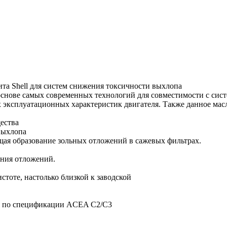
та Shell для систем снижения токсичности выхлопа
а основе самых современных технологий для совместимости с си
 эксплуатационных характеристик двигателя. Также данное мас
щества
 выхлопа
ая образование зольных отложений в сажевых фильтрах.
ания отложений.
стоте, настолько близкой к заводской
тся по спецификации ACEA C2/C3