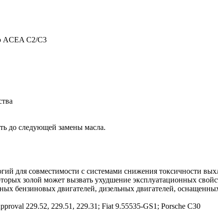
по ACEA C2/C3
ства
лоть до следующей замены масла.
огий для совместимости с системами снижения токсичности вых
оторых золой может вызвать ухудшение эксплуатационных свойс
енных бензиновых двигателей, дизельных двигателей, оснащенны
val 229.52, 229.51, 229.31; Fiat 9.55535-GS1; Porsche C30