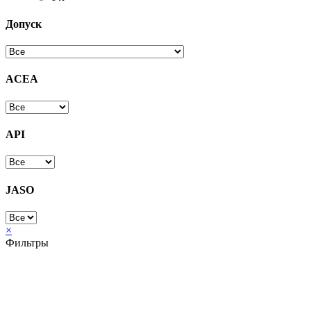
Допуск
ACEA
API
JASO
×
Фильтры