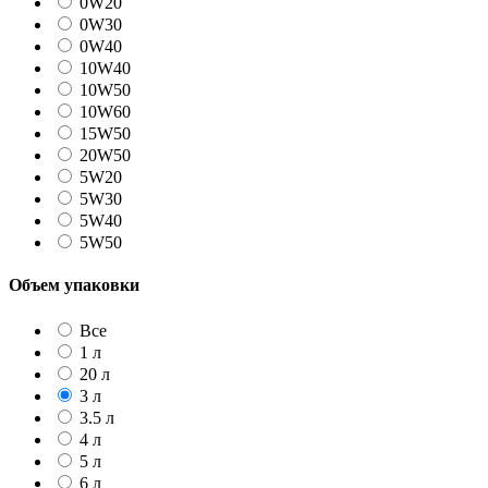
0W20
0W30
0W40
10W40
10W50
10W60
15W50
20W50
5W20
5W30
5W40
5W50
Объем упаковки
Все
1 л
20 л
3 л
3.5 л
4 л
5 л
6 л