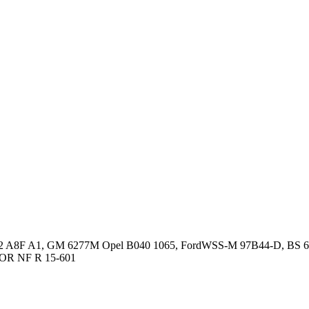
012 A8F A1, GM 6277M Opel B040 1065, FordWSS-M 97B44-D, BS
NOR NF R 15-601