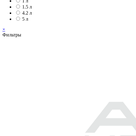
1 л
1.5 л
4.2 л
5 л
×
Фильтры