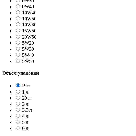
0W30
0W40
10W40
10W50
10W60
15W50
20W50
5W20
5W30
5W40
5W50
Объем упаковки
Все
1 л
20 л
3 л
3.5 л
4 л
5 л
6 л