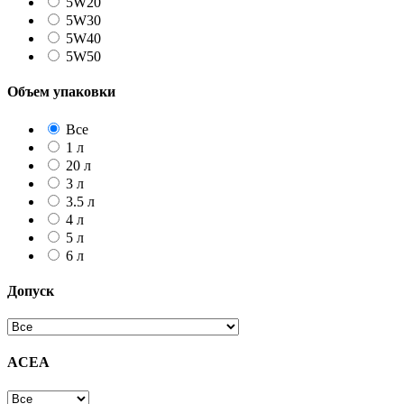
5W20
5W30
5W40
5W50
Объем упаковки
Все
1 л
20 л
3 л
3.5 л
4 л
5 л
6 л
Допуск
ACEA