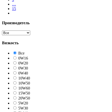
…
15
Производитель
Вязкость
Все
0W16
0W20
0W30
0W40
10W40
10W50
10W60
15W50
20W50
5W20
5W30