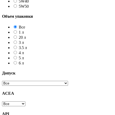
5W40
5W50
Объем упаковки
Все
1 л
20 л
3 л
3.5 л
4 л
5 л
6 л
Допуск
ACEA
API