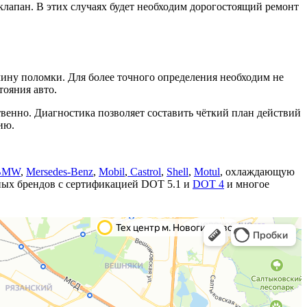
клапан. В этих случаях будет необходим дорогостоящий ремонт
чину поломки. Для более точного определения необходим не
тояния авто.
енно. Диагностика позволяет составить чёткий план действий
ию.
BMW
,
Mersedes-Benz
,
Mobil
,
Castrol
,
Shell
,
Motul
, охлаждающую
тных брендов с сертификацией DOT 5.1 и
DOT 4
и многое