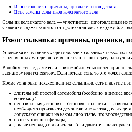
Износ сальника: причины, признаки, последствия
Цена замены сальников коленчатого вала
Сальник коленчатого вала — уплотнитель, изготовленный из те
Сальники служат защитой от протекания масла наружу, благод
Износ сальника: причины, признаки, п
Установка качественных оригинальных сальников позволяют за
качественных материалов и выполняют свою задачу наилучшим 
В любом случае, даже если в автомобиле установлен оригина
вариатору или генератору. Если потеки есть, то это может свид
Кроме установки некачественных сальников, есть и другие пр
длительный простой автомобиля (особенно, в зимнее время
коленвалу);
неправильная установка. Установка сальника — довольно 
необходимо произвести демонтаж множества других детал
допускают ошибки на каком-либо этапе, что впоследствии
износ масляного фильтра;
другие неполадки двигателя. Если двигатель неисправен,