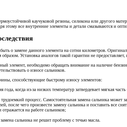
рмоустойчивой каучуковой резины, силикона или другого матери
аря этому все внутренние элементы и детали смазываются и оп
оследствия
быть о замене данного элемента на сотни километров. Оригинал
образом. Установка аналогов такой гарантии не предоставляет,
льный элемент, необходимо обращать внимание на наличие бенз
етельствовать о износе сальников.
ичины, способствующие быстрому износу элементов:
 года, когда из-за низких температур затвердевает мягкая часть
трудоемкий процесс. Самостоятельная замена сальника может зан
ей, после чего произвести замену сальника и поставить все сня
 отражается на работе сальников;
 замена сальника не решит проблему с течью масла.